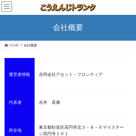
コ
ナ
ン
ビ
テ
ゲ
ン
ー
会社概要
ツ
シ
へ
ョ
ス
ン
HOME
会社概要
キ
に
ッ
移
プ
動
運営者情報
合同会社アセット・フロンティア
代表者
永井 喜康
東京都杉並区高円寺北３－８－６マイステー
所在地
ジ高円寺１０１